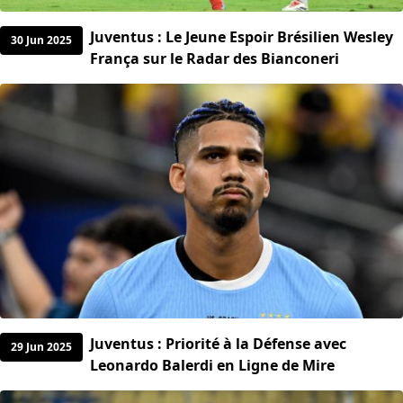
Juventus : Le Jeune Espoir Brésilien Wesley
30 Jun 2025
França sur le Radar des Bianconeri
Juventus : Priorité à la Défense avec
29 Jun 2025
Leonardo Balerdi en Ligne de Mire