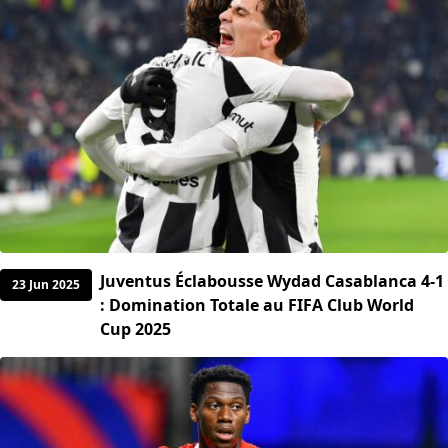
Juventus Éclabousse Wydad Casablanca 4-1
23 Jun 2025
: Domination Totale au FIFA Club World
Cup 2025