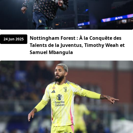
Nottingham Forest : À la Conquête des
24 Jun 2025
Talents de la Juventus, Timothy Weah et
Samuel Mbangula