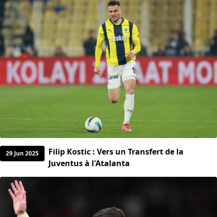
Filip Kostic : Vers un Transfert de la
29 Jun 2025
Juventus à l'Atalanta