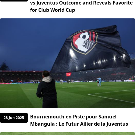
vs Juventus Outcome and Reveals Favorite
for Club World Cup
Bournemouth en Piste pour Samuel
28 Jun 2025
Mbangula : Le Futur Ailier de la Juventus