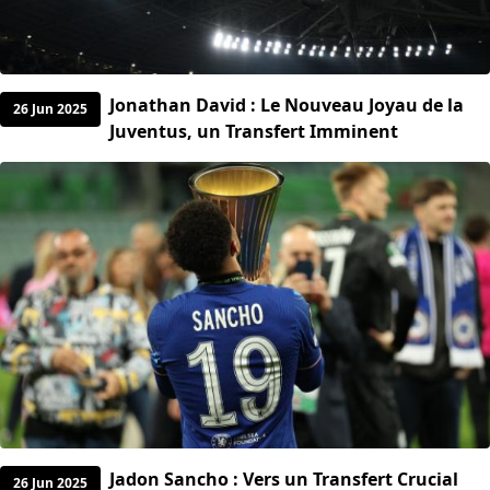
Jonathan David : Le Nouveau Joyau de la
26 Jun 2025
Juventus, un Transfert Imminent
Jadon Sancho : Vers un Transfert Crucial
26 Jun 2025