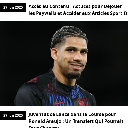
Accès au Contenu : Astuces pour Déjouer
27 Jun 2025
les Paywalls et Accéder aux Articles Sportifs
Juventus se Lance dans la Course pour
27 Jun 2025
Ronald Araujo : Un Transfert Qui Pourrait