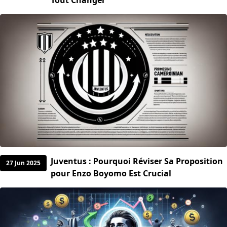
Tout Changer
Juventus : Pourquoi Réviser Sa Proposition
27 Jun 2025
pour Enzo Boyomo Est Crucial