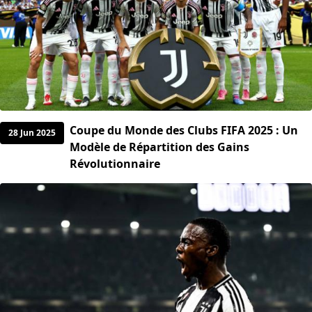
Coupe du Monde des Clubs FIFA 2025 : Un
28 Jun 2025
Modèle de Répartition des Gains
Révolutionnaire