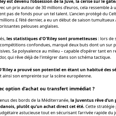
ey est devenu l’obsession de la Juve, la cerise sur le gât
ec un prix autour de 30 millions d’euros, cela ressemble à 
t pas de fonds pour un tel talent. L’ancien protégé du Celt
llions £ l’été dernier, a eu un début de saison tumultueux 
lorissantes pelouses anglaises.
tés,
les statistiques d'O'Riley sont prometteuses
: lors de 
 compétitions confondues, marqué deux buts dont un sur p
isives. Sa polyvalence au milieu – capable d’opérer tant en r
dor, qui rêve déjà de l'intégrer dans son schéma tactique.
O'Riley a prouvé son potentiel en étant un habitué des sé
t ainsi son empreinte sur la scène européenne.
ec option d’achat ou transfert immédiat ?
venus des bords de la Méditerranée,
la Juventus rêve d’un 
 danois, plutôt qu’un achat direct cet été.
Cette stratégie 
gétaire astucieuse tout en sécurisant l’arrivée rapide du j