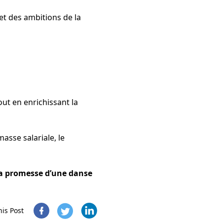
let des ambitions de la
out en enrichissant la
asse salariale, le
la promesse d’une danse
his Post