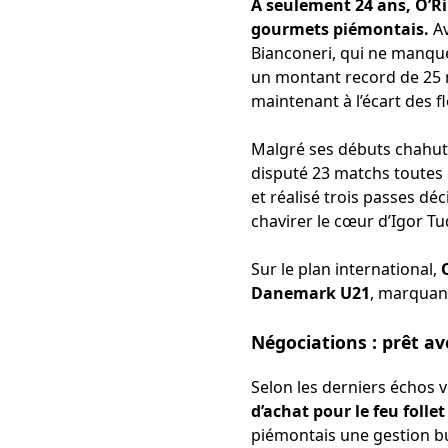
À seulement 24 ans, O’Ril
gourmets piémontais.
Av
Bianconeri, qui ne manquen
un montant record de 25 mi
maintenant à l’écart des f
Malgré ses débuts chahu
disputé 23 matchs toutes
et réalisé trois passes déc
chavirer le cœur d’Igor Tu
Sur le plan international,
Danemark U21
, marquan
Négociations : prêt av
Selon les derniers échos 
d’achat pour le feu follet
piémontais une gestion bud