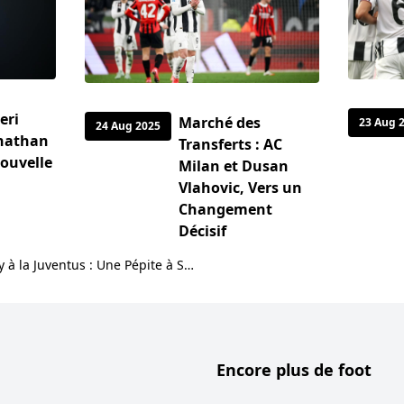
eri
Marché des
23 Aug 
24 Aug 2025
onathan
Transferts : AC
nouvelle
Milan et Dusan
Vlahovic, Vers un
Changement
Décisif
Transfert de Matt O’Riley à la Juventus : Une Pépite à Suivre de Près
Encore plus de foot