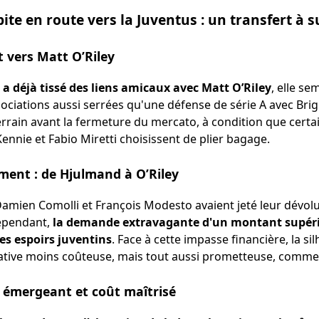
ite en route vers la Juventus : un transfert à s
t vers Matt O’Riley
 a déjà tissé des liens amicaux avec Matt O’Riley
, elle s
ciations aussi serrées qu'une défense de série A avec Brig
terrain avant la fermeture du mercato, à condition que cer
nnie et Fabio Miretti choisissent de plier bagage.
ment : de Hjulmand à O’Riley
mien Comolli et François Modesto avaient jeté leur dévol
Cependant,
la demande extravagante d'un montant supérie
des espoirs juventins
. Face à cette impasse financière, la si
ative moins coûteuse, mais tout aussi prometteuse, comme 
nt émergeant et coût maîtrisé