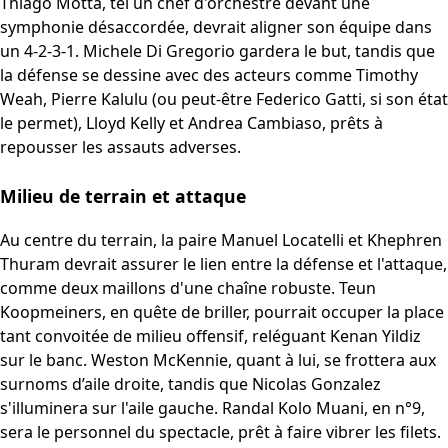
Thiago Motta, tel un chef d'orchestre devant une
symphonie désaccordée, devrait aligner son équipe dans
un 4-2-3-1. Michele Di Gregorio gardera le but, tandis que
la défense se dessine avec des acteurs comme Timothy
Weah, Pierre Kalulu (ou peut-être Federico Gatti, si son état
le permet), Lloyd Kelly et Andrea Cambiaso, prêts à
repousser les assauts adverses.
Milieu de terrain et attaque
Au centre du terrain, la paire Manuel Locatelli et Khephren
Thuram devrait assurer le lien entre la défense et l'attaque,
comme deux maillons d'une chaîne robuste. Teun
Koopmeiners, en quête de briller, pourrait occuper la place
tant convoitée de milieu offensif, reléguant Kenan Yildiz
sur le banc. Weston McKennie, quant à lui, se frottera aux
surnoms d’aile droite, tandis que Nicolas Gonzalez
s'illuminera sur l'aile gauche. Randal Kolo Muani, en n°9,
sera le personnel du spectacle, prêt à faire vibrer les filets.