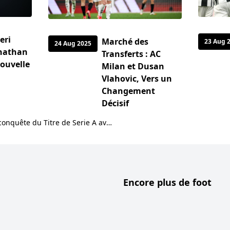
eri
Marché des
23 Aug 
24 Aug 2025
onathan
Transferts : AC
nouvelle
Milan et Dusan
Vlahovic, Vers un
Changement
Décisif
Juventus : Réussir la Reconquête du Titre de Serie A avec Igor Tudor
Encore plus de foot