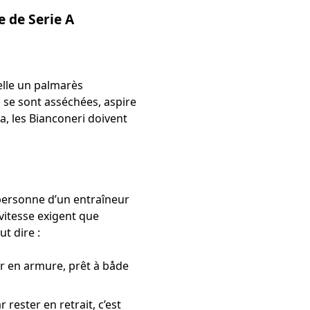
 de Serie A
elle un palmarès
s se sont asséchées, aspire
a, les Bianconeri doivent
 personne d’un entraîneur
 vitesse exigent que
t dire :
r en armure, prêt à både
ar rester en retrait, c’est