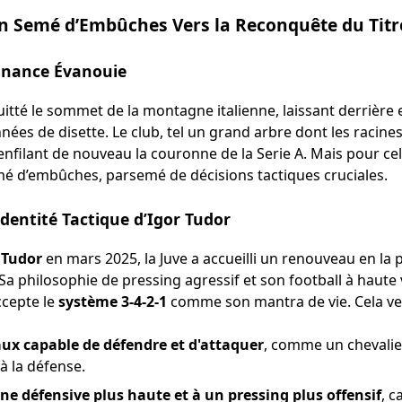
n Semé d’Embûches Vers la Reconquête du Titre
inance Évanouie
itté le sommet de la montagne italienne, laissant derrière 
nnées de disette. Le club, tel un grand arbre dont les racine
enfilant de nouveau la couronne de la Serie A. Mais pour cel
 d’embûches, parsemé de décisions tactiques cruciales.
dentité Tactique d’Igor Tudor
 Tudor
en mars 2025, la Juve a accueilli un renouveau en la
 Sa philosophie de pressing agressif et son football à haute
ccepte le
système 3-4-2-1
comme son mantra de vie. Cela veu
raux capable de défendre et d'attaquer
, comme un chevalie
t à la défense.
ne défensive plus haute et à un pressing plus offensif
, c